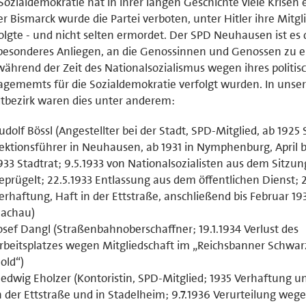
Sozialdemokratie hat in ihrer langen Geschichte viele Krisen e
r Bismarck wurde die Partei verboten, unter Hitler ihre Mitgl
olgte - und nicht selten ermordet. Der SPD Neuhausen ist es
besonderes Anliegen, an die Genossinnen und Genossen zu e
während der Zeit des Nationalsozialismus wegen ihres politis
gememts für die Sozialdemokratie verfolgt wurden. In uns
tbezirk waren dies unter anderem:
udolf Bössl (Angestellter bei der Stadt, SPD-Mitglied, ab 1925
ektionsführer in Neuhausen, ab 1931 in Nymphenburg, April bi
933 Stadtrat; 9.5.1933 von Nationalsozialisten aus dem Sitzun
eprügelt; 22.5.1933 Entlassung aus dem öffentlichen Dienst; 
erhaftung, Haft in der Ettstraße, anschließend bis Februar 19
achau)
osef Dangl (Straßenbahnoberschaffner; 19.1.1934 Verlust des
rbeitsplatzes wegen Mitgliedschaft im „Reichsbanner Schwar
old“)
edwig Eholzer (Kontoristin, SPD-Mitglied; 1935 Verhaftung u
n der Ettstraße und in Stadelheim; 9.7.1936 Verurteilung weg