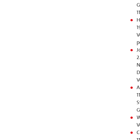
G
1
H
1
V
p
J
2
N
D
V
A
1
S
G
W
V
C
1