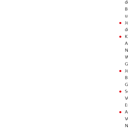
d
B
u
J
d
K
A
N
W
G
J
B
G
S
V
E
A
V
N