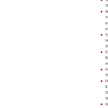
1
M
1
e
e
S
H
9
E
B
m
F
1
H
K
D
1
J