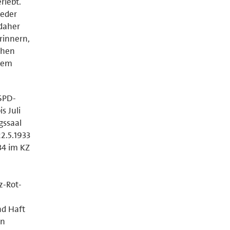
rlebt.
ieder
 daher
rinnern,
chen
erem
 SPD-
s Juli
gssaal
22.5.1933
34 im KZ
z-Rot-
nd Haft
en