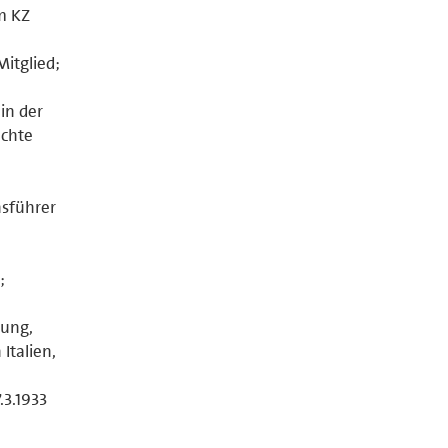
im KZ
itglied;
in der
uchte
nsführer
;
tung,
 Italien,
.3.1933