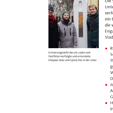
Die 
Unte
verf
ein 
die 
Enga
Stad
R
Erinnerungstafel das als Juden und
S
Pazifisten verfolgte und ermordete
1
Ehepaar Max und Sylvia Klar in der Jutas
g
V
D
J
A
G
H
i