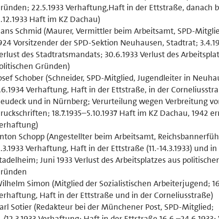
ründen; 22.5.1933 Verhaftung,Haft in der Ettstraße, danach b
1.12.1933 Haft im KZ Dachau)
ans Schmid (Maurer, Vermittler beim Arbeitsamt, SPD-Mitglie
924 Vorsitzender der SPD-Sektion Neuhausen, Stadtrat; 3.4.1
erlust des Stadtratsmandats; 30.6.1933 Verlust des Arbeitspla
olitischen Gründen)
osef Schober (Schneider, SPD-Mitglied, Jugendleiter in Neuha
.6.1934 Verhaftung, Haft in der Ettstraße, in der Corneliusstr
eudeck und in Nürnberg; Verurteilung wegen Verbreitung v
ruckschriften; 18.7.1935–5.10.1937 Haft im KZ Dachau, 1942 e
erhaftung)
nton Schopp (Angestellter beim Arbeitsamt, Reichsbannerfüh
1.3.1933 Verhaftung, Haft in der Ettstraße (11.-14.3.1933) und in
tadelheim; Juni 1933 Verlust des Arbeitsplatzes aus politische
ründen
ilhelm Simon (Mitglied der Sozialistischen Arbeiterjugend; 16
erhaftung, Haft in der Ettstraße und in der Corneliusstraße)
arl Sotier (Redakteur bei der Münchener Post, SPD-Mitglied;
1./12.3.1933 Verhaftung; Haft in der Ettstraße 16.6.–24.6.1933; 