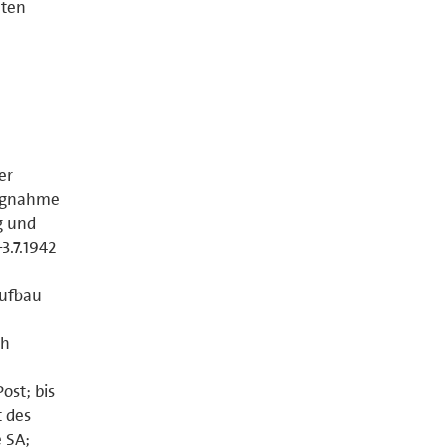
aten
er
lagnahme
g und
3.7.1942
Aufbau
ch
ost; bis
t des
 SA;