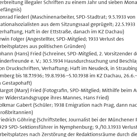
erbreitung illegaler Schriften zu einem Jahr und sieben Mon
efängnis)
onrad Fiederl (Maschinenarbeiter, SPD-Stadtrat; 9.5.1933 von
ationalsozialisten aus dem Sitzungssaal geprügelt; 22.5.1933
erhaftung, Haft in der Ettstraße, danach im KZ Dachau)
rwin Folger (Angestellter, SPD-Mitglied; 1933 Verlust des
rbeitsplatzes aus politischen Gründen)
ohann (Hans) Fried (Schreiner, SPD-Mitglied, 2. Vorsitzender d
inderfreunde e. V.; 30.5.1934 Hausdurchsuchung und Besch
on Druckschriften, Verhaftung; Haft im Neudeck, in Straubin
mberg bis 18.7.1936; 19.8.1936–5.10.1938 im KZ Dachau, 26.6.–
n Gestapohaft)
argot (Mary) Fried (Fotografin, SPD-Mitglied; Mithilfe beim 
er Widerstandsgruppe ihres Mannes, Hans Fried)
olkmar Gabert (Schüler; 1938 Emigration nach Prag, dann na
roßbritannien)
riedrich Göhring (Schriftsteller, Journalist bei der Münchener P
929 SPD-Sektionsführer in Nymphenburg; 9./10.3.1933 Verlus
rbeitsplatzes nach Zerstörung der Redaktionsräume durch die