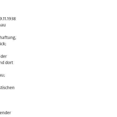
;
9.11.1938
hau
rhaftung,
ück;
 der
nd dort
au;
stischen
zender