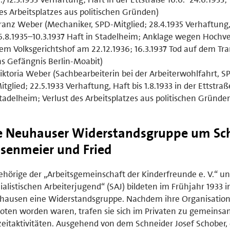
es Arbeitsplatzes aus politischen Gründen)
ranz Weber (Mechaniker, SPD-Mitglied; 28.4.1935 Verhaftung
6.8.1935–10.3.1937 Haft in Stadelheim; Anklage wegen Hochve
em Volksgerichtshof am 22.12.1936; 16.3.1937 Tod auf dem Tr
ns Gefängnis Berlin-Moabit)
iktoria Weber (Sachbearbeiterin bei der Arbeiterwohlfahrt, S
itglied; 22.5.1933 Verhaftung, Haft bis 1.8.1933 in der Ettstra
tadelheim; Verlust des Arbeitsplatzes aus politischen Gründe
e Neuhauser Widerstandsgruppe um Sch
nsenmeier und Fried
hörige der „Arbeitsgemeinschaft der Kinderfreunde e. V.“ un
ialistischen Arbeiterjugend“ (SAJ) bildeten im Frühjahr 1933 i
hausen eine Widerstandsgruppe. Nachdem ihre Organisatio
oten worden waren, trafen sie sich im Privaten zu gemeins
zeitaktivitäten. Ausgehend von dem Schneider Josef Schober