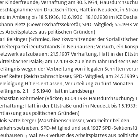
er Kinderfreunde; Verhaftung am 30.5.1934, Hausdurchsuch
eschlagnahme von Druckschriften, Haft im Neudeck, in Stra
nd in Amberg bis 18.5.1936; 10.6.1936–18.10.1938 im KZ Dacha
ohann Pletz (Gewerkschaftssekretär, SPD-Mitglied; 5.5.1933 Ve
es Arbeitsplatzes aus politischen Gründen)
arl Reisinger (Schmied, Bezirksvorsitzender der Sozialistische
rbeiterpartei Deutschlands in Neuhausen; Versuch, ein konsp
etzwerk aufzubauen; 21.5.1937 Verhaftung, Haft in der Ettstr
ittelsbacher Palais; am 12.4.1938 zu einem Jahr und sechs 
efängnis wegen der Verbreitung von illegalen Schriften verurt
osef Reiter (Reichsbahnschlosser, SPD-Mitglied; am 24.5.193
eleidigung Hitlers entlassen, Verurteilung zu fünf Monaten
efängnis, 2.1.–6.5.1940 Haft in Landsberg)
ebastian Rohrmeier (Bäcker; 10.04.1933 Hausdurchsuchung; 11
erhaftung; Haft in der Ettstraße und im Neudeck bis 1.5.1933; 
ntlassung aus politischen Gründen)
lois Sattelberger (Maschinenschlosser, Vorarbeiter bei den
erkehrsbetrieben, SPD-Mitglied und seit 1927 SPD-Sektionsfü
euhausen I; Mai 1933 Verlust des Arbeitsplatzes aus politisch