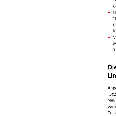
d
F
1
d
i
V
M
S
Di
Li
Ange
„Soz
Neu
verb
Frei