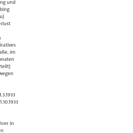
ung und
ubing
u)
rlust
n
iratives
aße, im
Monaten
eilt)
9 wegen
.3.1933
1.10.1933
hrer in
en