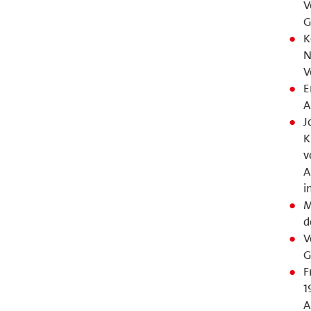
V
G
K
N
V
E
A
J
K
v
A
i
M
d
V
G
F
1
A