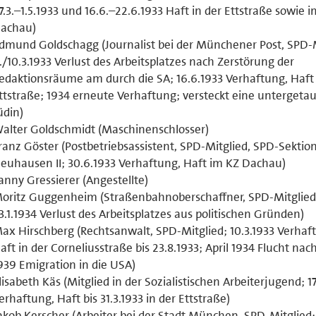
7.3.–1.5.1933 und 16.6.–22.6.1933 Haft in der Ettstraße sowie 
achau)
dmund Goldschagg (Journalist bei der Münchener Post, SPD-M
./10.3.1933 Verlust des Arbeitsplatzes nach Zerstörung der
edaktionsräume am durch die SA; 16.6.1933 Verhaftung, Haft 
ttstraße; 1934 erneute Verhaftung; versteckt eine untergeta
üdin)
alter Goldschmidt (Maschinenschlosser)
ranz Göster (Postbetriebsassistent, SPD-Mitglied, SPD-Sektio
euhausen II; 30.6.1933 Verhaftung, Haft im KZ Dachau)
anny Gressierer (Angestellte)
oritz Guggenheim (Straßenbahnoberschaffner, SPD-Mitglied
3.1.1934 Verlust des Arbeitsplatzes aus politischen Gründen)
ax Hirschberg (Rechtsanwalt, SPD-Mitglied; 10.3.1933 Verhaf
aft in der Corneliusstraße bis 23.8.1933; April 1934 Flucht nach
939 Emigration in die USA)
lisabeth Käs (Mitglied in der Sozialistischen Arbeiterjugend; 17
erhaftung, Haft bis 31.3.1933 in der Ettstraße)
akob Kerscher (Arbeiter bei der Stadt München, SPD-Mitglied;