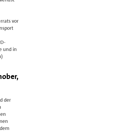
,
rrats vor
ansport
PD-
ße und in
n)
ober,
d der
n
nen
amen
, dem