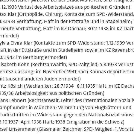
1.12.1933 Verlust des Arbeitsplatzes aus politischen Gründen)
ax Klar (Orthopäde, Chirurg; Kontakte zum SPD-Widerstand
4.3.1933 Verhaftung, Haft in der Ettstraße und in Stadelheim; 
rneute Verhaftung, Haft im KZ Dachau; 30.11.1938 im KZ Dac
rmordet)
ylvia Elvira Klar (Kontakte zum SPD-Widerstand; 1.12.1939 Ve
aft in der Ettstraße und in Stadelheim sowie im KZ Ravensbr
.6.1942 im Bernburg ermordet)
lisabeth Kohn (Rechtsanwältin, SPD-Mitglied; 5.8.1933 Verlust
erufszulassung; im November 1941 nach Kaunas deportiert u
it tausend anderen Juden ermordet)
ritz Köslich (Mechaniker; 28.7.1934–8.11.1935 Haft im KZ Dach
935/36 Arbeitslosigkeit aus politischen Gründen)
ans Lehnert (Rechtsanwalt, Leiter des Internationalen Soziali
ampfbundes in München; Verbreitung von Flugblättern und
ruckschriften im Widerstand gegen den Nationalsozialismus;
6.10.1937–April 1938 Haft; 1938 Emigration in die Schweiz)
osef Linsenmeier (Glasmaler, Zeichner, SPD-Mitglied, 1. Vorsit