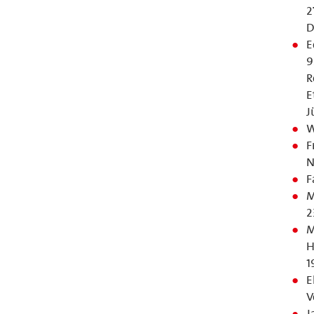
2
D
E
9
R
E
J
W
F
N
F
M
2
M
H
1
E
V
J