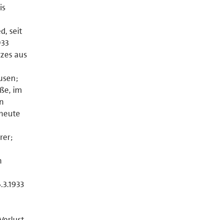
is
d, seit
933
tzes aus
usen;
aße, im
on
rneute
rer;
n
.3.1933
Verlust