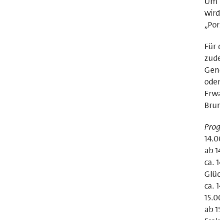
Um 1
wird
„Por
Für 
zude
Geno
oder
Erw
Brun
Pro
14.0
ab 
ca. 
Glüc
ca. 
15.0
ab 1