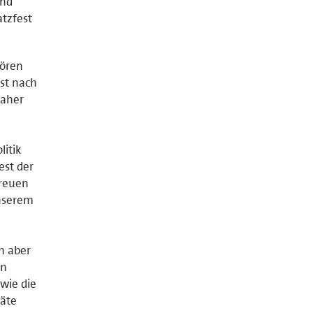
und
tzfest
hören
ist nach
daher
itik
est der
freuen
unserem
n aber
en
wie die
räte