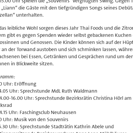
5.00 Uhr spielen die „Souvenirs“ vergnügten Swing. Gegen 1
 „Liann“ die Gäste mit den tiefgründigen Songs seines Debü
zellan“ unterhalten.
das leibliche Wohl sorgen dieses Jahr Thai Foods und die Zitr
m gibt es gegen Spenden wieder selbst gebackenen Kuchen 
ssinnen und Genossen. Die Kinder können sich auf der Hüp
 an der Torwand austoben und sich schminken lassen, währe
achsenen bei Essen, Getränken und Gesprächen rund um de
nen in Blickweite sitzen.
gramm:
0 Uhr: Eröffnung
14.05 Uhr: Sprechstunde MdL Ruth Waldmann
14.00-16.00 Uhr: Sprechstunde Bezirksrätin Christina Hörl am
ksrad
14.15 Uhr: Faschingsclub Neuhausen
0 Uhr: Musik von den Souvenirs
5.30 Uhr: Sprechstunde Stadträtin Kathrin Abele und