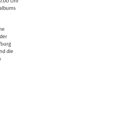
7.00 Uhr
talbums
one
der
fburg
nd die
n