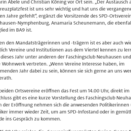
rin Abele und Christian Köning vor Ort sein. „Der Austausch
reuzplatzfest ist uns sehr wichtig und hat uns die vergangen
en Jahre gefehlt“, ergänzt die Vorsitzende des SPD-Ortsverei
hausen-Nymphenburg, Anamaria Scheunemann, die ebenfal
lied im BA9 ist.
n den Mandatsträgerinnen und -trägern ist es aber auch wi
ich Vereine und Institutionen aus dem Viertel kennen zu ler
 dieses Jahr unter anderen der Faschingsclub Neuhausen und
 Wohnwerk vertreten. „Wenn Vereine Interesse haben, im
enden Jahr dabei zu sein, können sie sich gerne an uns we
erath.
beiden Ortsvereine eröffnen das Fest um 14.00 Uhr, direkt im
hluss gibt es eine kurze Vorstellung des Faschingsclub Neuh
 der Eröffnung nehmen sich die anwesenden Politikerinnen
tiker immer wieder Zeit, um am SPD-Infostand oder in gemütl
de ins Gespräch zu kommen.